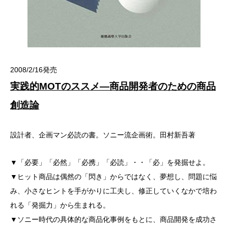
2008/2/16発売
実践的MOTのススメ―商品開発者のための商品
創造論
設計者、企画マン必読の書。ソニー流企画術。田村新吾著
▼「必要」「必然」「必携」「必読」・・「必」を発掘せよ。
▼ヒット商品は偶然の「閃き」からではなく、夢想し、問題に悩
み、小さなヒントを手がかりに工夫し、修正していくなかで培わ
れる「発掘力」から生まれる。
▼ソニー時代の具体的な商品化事例をもとに、商品開発を成功さ